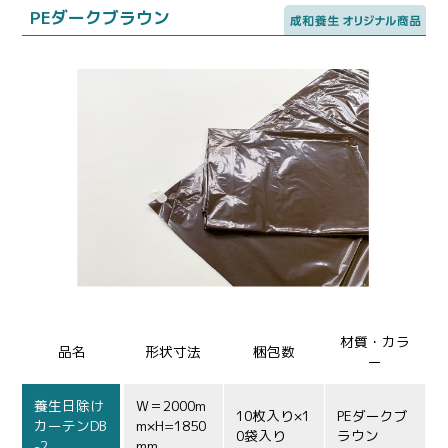
PEダークブラウン
材質・カラ
品名
形状寸法
梱包数
ー
養生日除け
W＝2000m
10枚入り×1
PEダークブ
カーテンDB
m×H=1850
0袋入り
ラウン
-2
mm