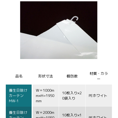
養生テープ類
粘着テープ類
両面テープ・
のろ止め材料類
機能性テープ類
建築副資材類
安全材料類
材質・カラ
品名
形状寸法
梱包数
ー
養生日除け
W＝1000m
10枚入り×2
カーテン
m×H=1950
PEホワイト
0袋入り
MW-1
mm
養生日除け
W＝2000m
10枚入り×1
カーテン
m×H=1950
PEホワイト