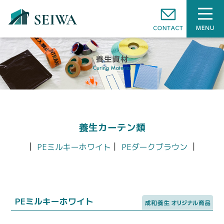
内装工事
養生資材
養生カーテン類
すべて
｜
｜
｜
PEミルキーホワイト
PEダークブラウン
会社概要
養生カバー類
養生シート類（A）
養生シート類（B）
養生ボード類
PEミルキーホワイト
養生補助材料類
養生カーテン類